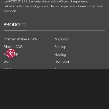
La MICSO IT S.R.L. è un'azienda con oltre 40 anni di esperienza
nell’Information Technology e uno dei primi operatori wireless sul territorio
nazionale.
PRODOTTI
Internet Wireless FWA
MicsoKall
Fibra e ADSL
Backup
Fibra WiFi
Hosting
VoIP
Hot-Spot
YOO!
Dispositivi
AZIENDA
ASSISTENZA
Chi siamo
FAQ
Blog & News
Modulistica