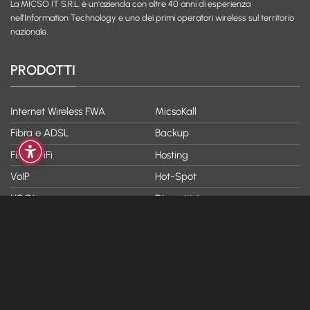
La MICSO IT S.R.L. è un'azienda con oltre 40 anni di esperienza
nell’Information Technology e uno dei primi operatori wireless sul territorio
nazionale.
PRODOTTI
Internet Wireless FWA
MicsoKall
Fibra e ADSL
Backup
Fibra WiFi
Hosting
VoIP
Hot-Spot
YOO!
Dispositivi
AZIENDA
ASSISTENZA
Chi siamo
FAQ
Blog & News
Modulistica