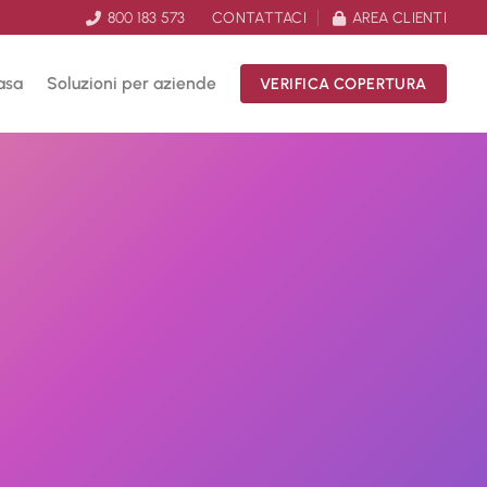
800 183 573
CONTATTACI
AREA CLIENTI
asa
Soluzioni per aziende
VERIFICA COPERTURA