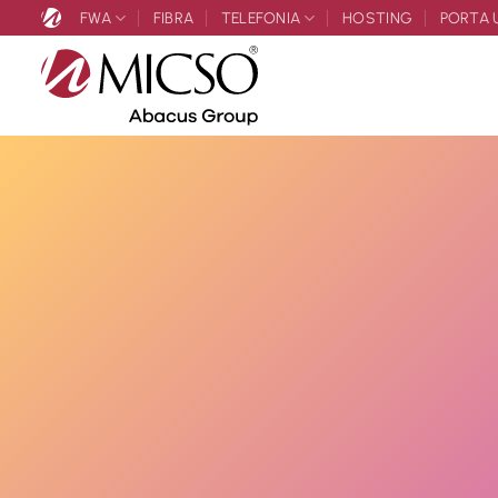
Salta
FWA
FIBRA
TELEFONIA
HOSTING
PORTA 
ai
contenuti