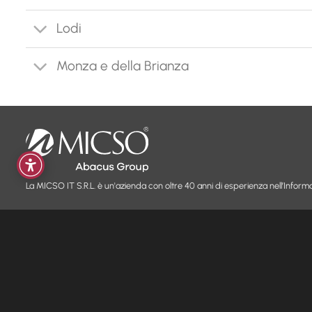
Lodi
Monza e della Brianza
La MICSO IT S.R.L. è un'azienda con oltre 40 anni di esperienza nell’Informa
PRODOTTI
AZIENDA
Internet Wireless FWA
MicsoKall
Chi siamo
Fibra e ADSL
Backup
Blog & News
Fibra WiFi
Hosting
Contatti