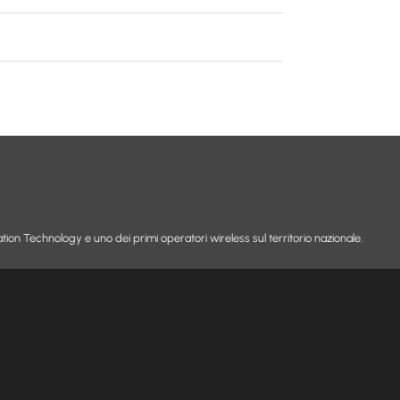
tion Technology e uno dei primi operatori wireless sul territorio nazionale.
ASSISTENZA
UTILITY
FAQ
Carta dei servi
Modulistica
Trasparenza tar
Assistenza da remoto
Obiettivi di qua