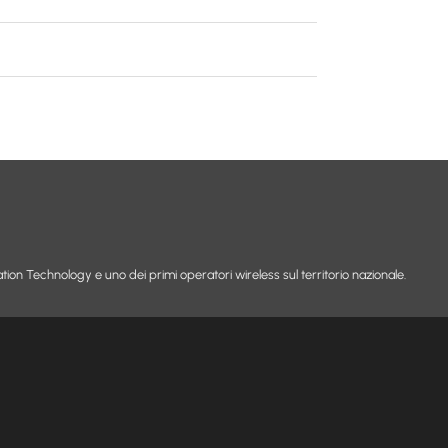
tion Technology e uno dei primi operatori wireless sul territorio nazionale.
ASSISTENZA
UTILITY
FAQ
Carta dei servi
Modulistica
Trasparenza tar