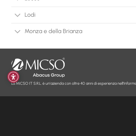
Lodi
Monza e della Brianza
La MICSO IT S.R.L. è un'azienda con oltre 40 anni di esperienza nell’Informa
PRODOTTI
AZIENDA
Internet Wireless FWA
MicsoKall
Chi siamo
Fibra e ADSL
Backup
Blog & News