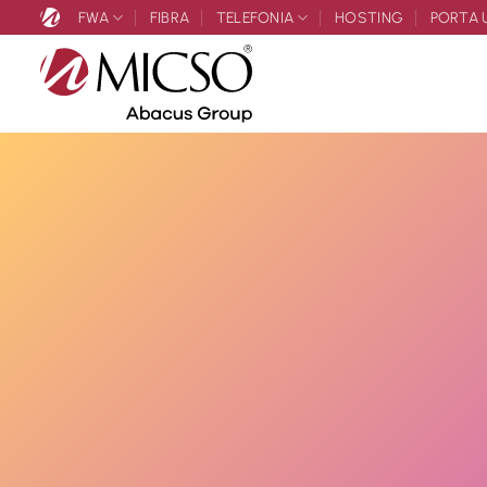
Salta
FWA
FIBRA
TELEFONIA
HOSTING
PORTA 
ai
contenuti