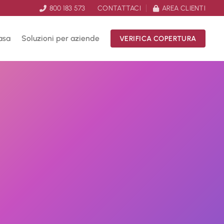
800 183 573
CONTATTACI
AREA CLIENTI
asa
Soluzioni per aziende
VERIFICA COPERTURA