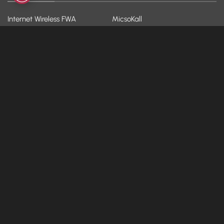
Internet Wireless FWA
MicsoKall
Fibra e ADSL
Backup
Fibra WiFi
Hosting
VoIP
Hot-Spot
YOO!
Dispositivi
AZIENDA
ASSISTENZA
Chi siamo
FAQ
Blog & News
Modulistica
Contatti
Assistenza da remoto
Lavora con noi
Whistleblowing
Diventa partner
Parental Control