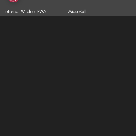
Internet Wireless FWA
MicsoKall
Fibra e ADSL
Backup
Fibra WiFi
Hosting
VoIP
Hot-Spot
YOO!
Dispositivi
AZIENDA
ASSISTENZA
Chi siamo
FAQ
Blog & News
Modulistica
Contatti
Assistenza da remoto
Lavora con noi
Whistleblowing
Diventa partner
Parental Control