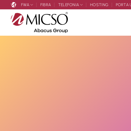
Salta
FWA
FIBRA
TELEFONIA
HOSTING
PORTA 
ai
contenuti