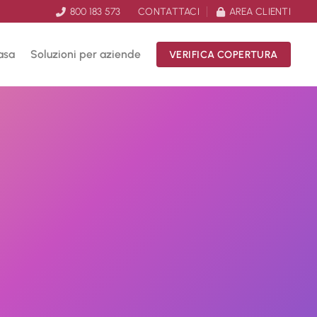
800 183 573
CONTATTACI
AREA CLIENTI
asa
Soluzioni per aziende
VERIFICA COPERTURA