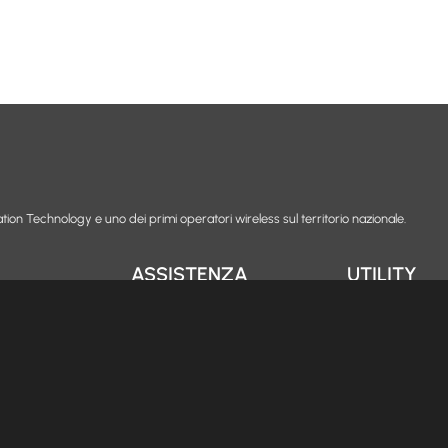
tion Technology e uno dei primi operatori wireless sul territorio nazionale.
ASSISTENZA
UTILITY
FAQ
Carta dei servi
Modulistica
Trasparenza tar
Assistenza da remoto
Obiettivi di qua
oi
Whistleblowing
Codice Comunic