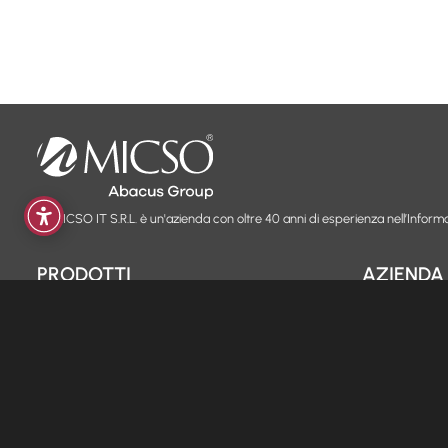
La MICSO IT S.R.L. è un'azienda con oltre 40 anni di esperienza nell’Informa
PRODOTTI
AZIENDA
Internet Wireless FWA
MicsoKall
Chi siamo
Fibra e ADSL
Backup
Blog & News
Fibra WiFi
Hosting
Contatti
VoIP
Hot-Spot
Lavora con n