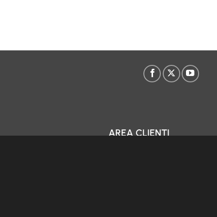
AREA CLIENTI
zi
Accedi alla Webmail
iffaria
Gestisci credito VoIP
lità Micso
Area clienti Micso
azioni Elettroniche
Area Partner