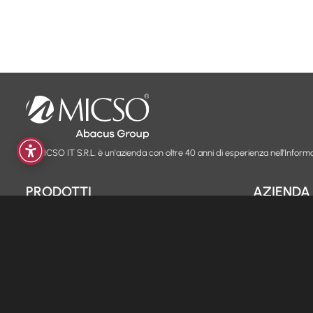
La MICSO IT S.R.L. è un'azienda con oltre 40 anni di esperienza nell’Informa
PRODOTTI
AZIENDA
Internet Wireless FWA
MicsoKall
Chi siamo
Fibra e ADSL
Backup
Blog & News
Fibra WiFi
Hosting
Contatti
VoIP
Hot-Spot
Lavora con n