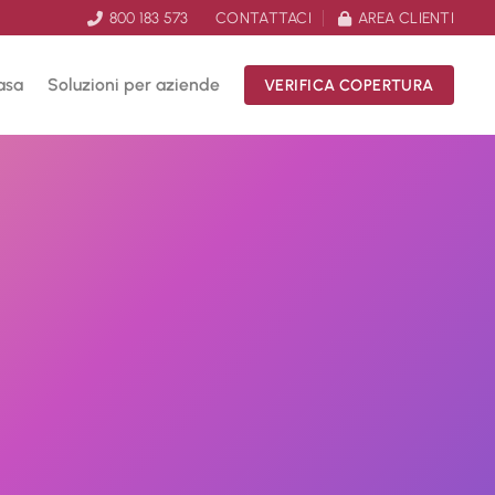
800 183 573
CONTATTACI
AREA CLIENTI
asa
Soluzioni per aziende
VERIFICA COPERTURA