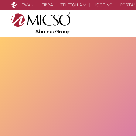
Salta
FWA
FIBRA
TELEFONIA
HOSTING
PORTA 
ai
contenuti