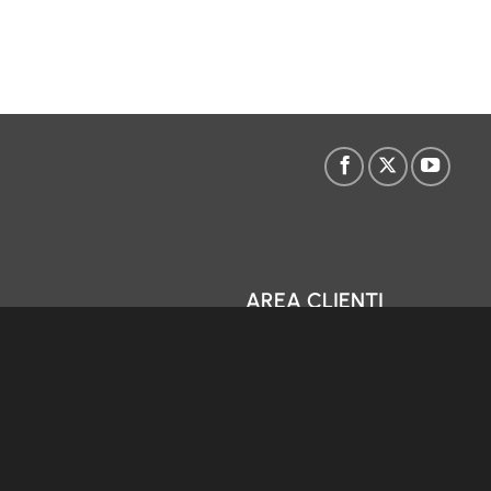
AREA CLIENTI
zi
Accedi alla Webmail
iffaria
Gestisci credito VoIP
lità Micso
Area clienti Micso
azioni Elettroniche
Area Partner