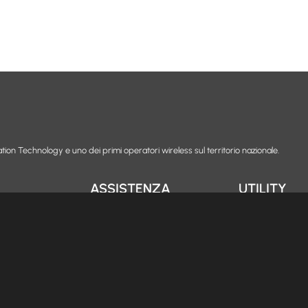
tion Technology e uno dei primi operatori wireless sul territorio nazionale.
ASSISTENZA
UTILITY
FAQ
Carta dei servi
Modulistica
Trasparenza tar
Assistenza da remoto
Obiettivi di qua
oi
Whistleblowing
Codice Comunic