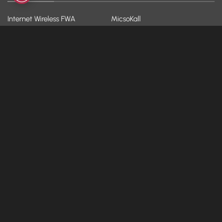
Internet Wireless FWA
MicsoKall
Fibra e ADSL
Backup
Fibra WiFi
Hosting
VoIP
Hot-Spot
YOO!
Dispositivi
AZIENDA
ASSISTENZA
Chi siamo
FAQ
Blog & News
Modulistica
Contatti
Assistenza da remoto
Lavora con noi
Whistleblowing
Diventa partner
Parental Control