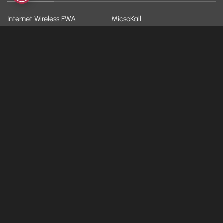
Internet Wireless FWA
MicsoKall
Fibra e ADSL
Backup
Fibra WiFi
Hosting
VoIP
Hot-Spot
YOO!
Dispositivi
AZIENDA
ASSISTENZA
Chi siamo
FAQ
Blog & News
Modulistica
Contatti
Assistenza da remoto
Lavora con noi
Whistleblowing
Diventa partner
Parental Control