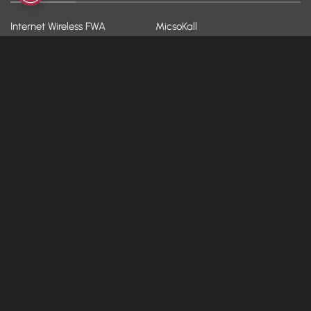
Internet Wireless FWA
MicsoKall
Fibra e ADSL
Backup
Fibra WiFi
Hosting
VoIP
Hot-Spot
YOO!
Dispositivi
AZIENDA
ASSISTENZA
Chi siamo
FAQ
Blog & News
Modulistica
Contatti
Assistenza da remoto
Lavora con noi
Whistleblowing
Diventa partner
Parental Control